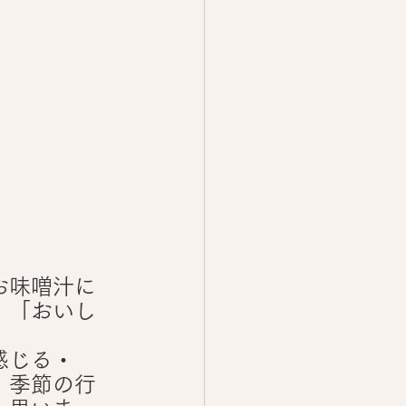
お味噌汁に
」「おいし
感じる・
、季節の行