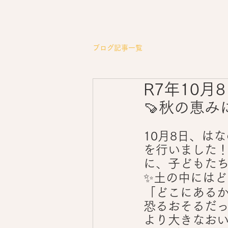
ブログ記事一覧
R7年10月
🍠秋の恵
10月8日、は
を行いました
に、子どもた
✨土の中にはど
「どこにある
恐るおそるだ
より大きなお