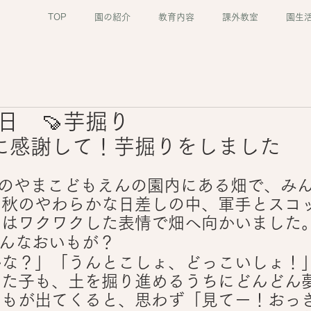
TOP
園の紹介
教育内容
課外教室
園生
8日 🍠芋掘り
みに感謝して！芋掘りをしました
なのやまこどもえんの園内にある畑で、み
！秋のやわらかな日差しの中、軍手とスコ
ちはワクワクした表情で畑へ向かいました
んなおいもが？
かな？」「うんとこしょ、どっこいしょ！
った子も、土を掘り進めるうちにどんどん
いもが出てくると、思わず「見てー！おっ