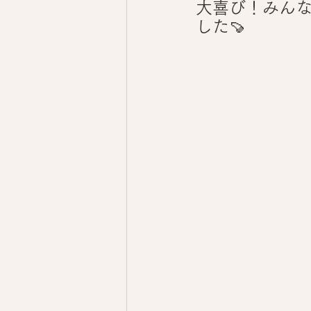
大喜び！みん
した🍠