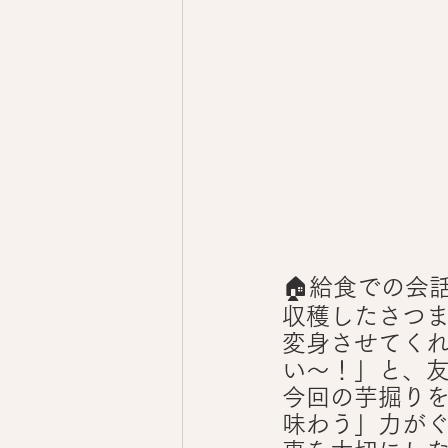
🏠給食での会
収穫したさつ
変身させてく
い～！」と、友
今回の芋掘り
味わう」力が