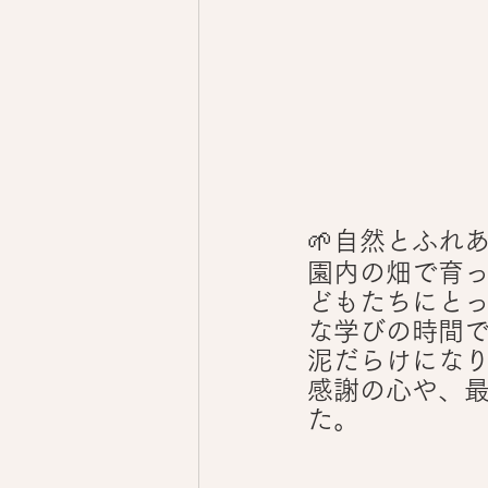
🌱自然とふれ
園内の畑で育
どもたちにと
な学びの時間
泥だらけにな
感謝の心や、
た。