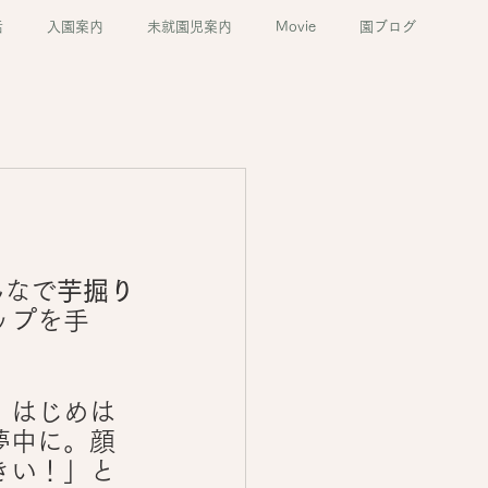
活
入園案内
未就園児案内
Movie
園ブログ
んなで
芋掘り
ップを手
。
」はじめは
夢中に。顔
きい！」と